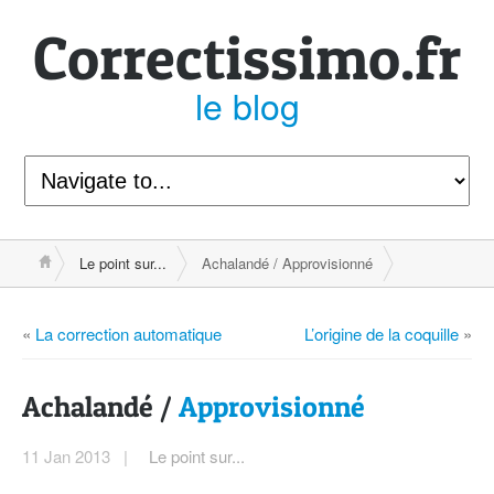
Correcti
ssimo.fr
le blog
Le point sur...
Achalandé / Approvisionné
«
La correction automatique
L’origine de la coquille
»
Achalandé /
Approvisionné
11 Jan 2013 |
Le point sur...