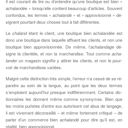
Il est cou­rant de lire ou d’en­tendre qu’une bou­tique est bien «
acha­lan­dée » lors­qu’elle contient beau­coup d’ar­ticles. Sou­vent
confon­dus, les termes « acha­landé » et « ap­pro­vi­sionné » dé­
si­gnent pour­tant deux choses tout à fait différentes.
Le
cha­land
étant le client, une bou­tique bien acha­lan­dée est
donc une bou­tique dans la­quelle af­fluent les clients, et non une
bou­tique bien ap­pro­vi­sion­née. De même, l’
acha­lan­dage
dé­
signe la clien­tèle, et non la mar­chan­dise. Tout comme
acha­
lan­der
un ma­ga­sin si­gni­fie y at­ti­rer les clients, et non le pour­
voir de mar­chan­dises variées.
Mal­gré cette dis­tinc­tion très simple, l’er­reur n’a cessé de se ré­
pandre au sein de la langue, au point que les deux termes
s’emploient au­jourd’­hui presque in­dif­fé­rem­ment. Cer­tains dic­
tion­naires les donnent même comme sy­no­nymes. Bien que
les moins pu­ristes d’entre eux au­to­risent cet abus de lan­gage,
il est vi­ve­ment dé­con­seillé – et même for­te­ment cri­ti­qué – de
par­ler d’un com­merce bien
acha­landé
pour dire qu’il est, en
réa­lité, bien
ap­pro­vi­sionné
.