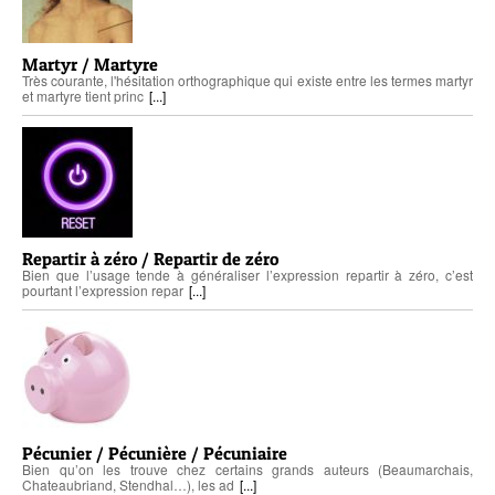
Martyr / Martyre
Très courante, l'hésitation orthographique qui existe entre les termes martyr
et martyre tient princ
[...]
Repartir à zéro / Repartir de zéro
Bien que l’usage tende à généraliser l’expression repartir à zéro, c’est
pourtant l’expression repar
[...]
Pécunier / Pécunière / Pécuniaire
Bien qu’on les trouve chez certains grands auteurs (Beaumarchais,
Chateaubriand, Stendhal…), les ad
[...]