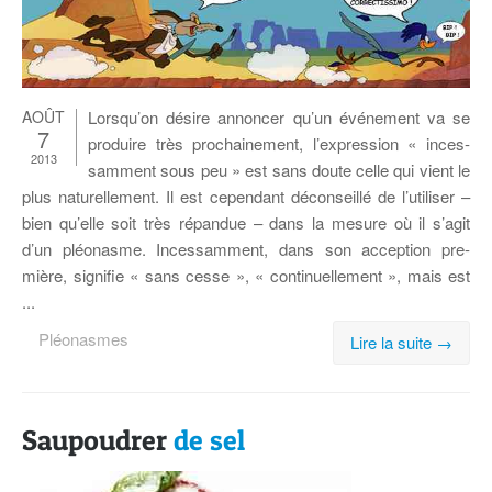
AOÛT
Lorsqu’on dé­sire an­non­cer qu’un évé­ne­ment va se
7
pro­duire très pro­chai­ne­ment, l’expression « in­ces­
2013
sam­ment sous peu » est sans doute celle qui vient le
plus na­tu­rel­le­ment. Il est ce­pen­dant dé­con­seillé de l’utiliser –
bien qu’elle soit très ré­pan­due – dans la me­sure où il s’agit
d’un pléonasme. In­ces­sam­ment, dans son ac­cep­tion pre­
mière, si­gni­fie « sans cesse », « conti­nuel­le­ment », mais est
...
Pléonasmes
Lire la suite →
Saupoudrer
de sel