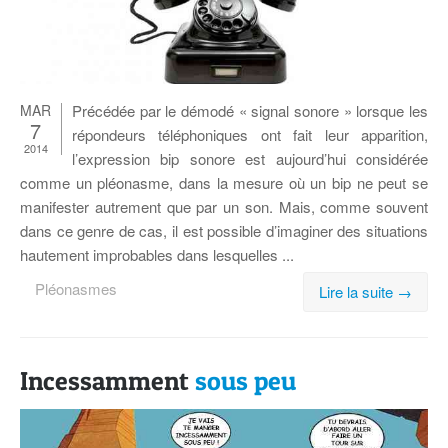
MAR
Pré­cé­dée par le dé­modé « si­gnal so­nore » lorsque les
7
ré­pon­deurs té­lé­pho­niques ont fait leur ap­pa­ri­tion,
2014
l’expression bip so­nore est aujourd’hui consi­dé­rée
comme un pléo­nasme, dans la me­sure où un bip ne peut se
ma­ni­fes­ter au­tre­ment que par un son. Mais, comme sou­vent
dans ce genre de cas, il est pos­sible d’imaginer des si­tua­tions
hau­te­ment im­pro­bables dans les­quelles ...
Pléonasmes
Lire la suite →
Incessamment
sous peu