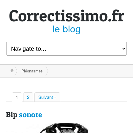
Correcti
ssimo.fr
le blog
Pléonasmes
1
2
Suivant »
Bip
sonore