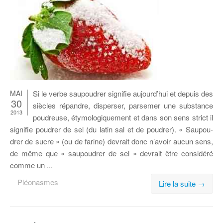
MAI
Si le verbe sau­pou­drer si­gni­fie aujourd’hui et de­puis des
30
siècles ré­pandre, dis­per­ser, par­se­mer une sub­stance
2013
pou­dreuse, éty­mo­lo­gi­que­ment et dans son sens strict il
si­gni­fie pou­drer de sel (du la­tin sal et de pou­drer). « Sau­pou­
drer de sucre » (ou de fa­rine) de­vrait donc n’avoir au­cun sens,
de même que « sau­pou­drer de sel » de­vrait être consi­déré
comme un ...
Pléonasmes
Lire la suite →