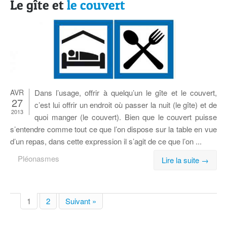
Le gîte et
le couvert
AVR
Dans l’u­sage, of­frir à quel­qu’un le gîte et le cou­vert,
27
c’est lui of­frir un en­droit où pas­ser la nuit (le gîte) et de
2013
quoi man­ger (le cou­vert). Bien que le cou­vert puisse
s’en­tendre comme tout ce que l’on dis­pose sur la table en vue
d’un re­pas, dans cette ex­pres­sion il s’a­git de ce que l’on ...
Pléonasmes
Lire la suite →
1
2
Suivant »