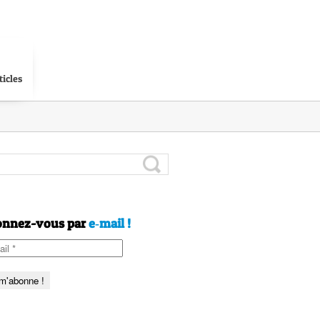
ticles
nnez-vous par
e‑mail !