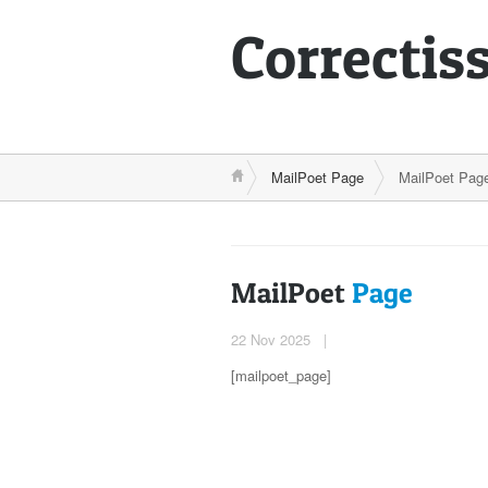
Correcti
s
MailPoet Page
MailPoet Pag
MailPoet
Page
22 Nov 2025 |
[mailpoet_page]