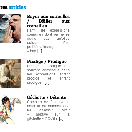
res
articles
Bayer aux corneilles
/ Bâiller aux
corneilles
Parmi les expressions
courantes dont on ne se
doute pas qu’elles
puissent être
problématiques,
« bay
[...]
Prodige / Prodigue
Prodige et prodigue sont
souvent confondus dans
les expressions enfant
prodige et enfant
prodigue,
[...]
Gâchette / Détente
Combien de fois avons-
nous lu ou entendu que
tel assassin avait
« appuyé sur la
gâchette » ? Qu'il s
[...]