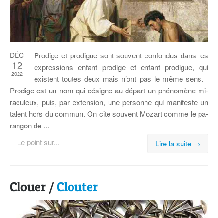
DÉC
Pro­dige et pro­digue sont sou­vent confon­dus dans les
12
ex­pres­sions en­fant pro­dige et en­fant pro­digue, qui
2022
existent toutes deux mais n’ont pas le même sens.
Pro­dige est un nom qui dé­signe au dé­part un phé­no­mène mi­
ra­cu­leux, puis, par ex­ten­sion, une per­sonne qui ma­ni­feste un
ta­lent hors du com­mun. On cite sou­vent Mo­zart comme le pa­
ran­gon de ...
Le point sur...
Lire la suite →
Clouer /
Clouter