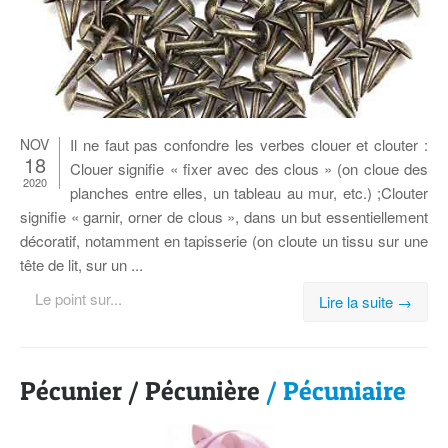
NOV
Il ne faut pas confondre les verbes clouer et clou­ter :
18
Clouer si­gni­fie « fixer avec des clous » (on cloue des
2020
planches entre elles, un ta­bleau au mur, etc.) ;Clou­ter
si­gni­fie « gar­nir, or­ner de clous », dans un but es­sen­tiel­le­ment
dé­co­ra­tif, no­tam­ment en ta­pis­se­rie (on cloute un tissu sur une
tête de lit, sur un ...
Le point sur...
Lire la suite →
Pécunier / Pécunière
/ Pécuniaire