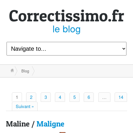
Correcti
ssimo.fr
le blog
Blog
1
2
3
4
5
6
…
14
Suivant »
Maline /
Maligne