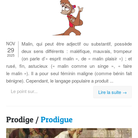
NOV
Ma­lin, qui peut être ad­jec­tif ou sub­stan­tif, pos­sède
29
deux sens dif­fé­rents : ma­lé­fique, mau­vais, trom­peur
2025
(on parle d’« es­prit ma­lin », de « ma­lin plai­sir ») ; et
rusé, fin, as­tu­cieux (« ma­lin comme un singe », « faire
le malin »). Il a pour seul fé­mi­nin ma­ligne (comme bé­nin fait
bé­nigne). Ce­pen­dant, le lan­gage po­pu­laire a pro­duit ...
Le point sur...
Lire la suite →
Prodige /
Prodigue