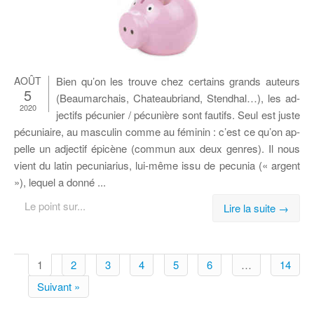
AOÛT
Bien qu’on les trouve chez cer­tains grands au­teurs
5
(Beau­mar­chais, Cha­teau­briand, Sten­dhal…), les ad­
2020
jec­tifs pé­cu­nier / pé­cu­nière sont fau­tifs. Seul est juste
pé­cu­niaire, au mas­cu­lin comme au fé­mi­nin : c’est ce qu’on ap­
pelle un ad­jec­tif épi­cène (com­mun aux deux genres). Il nous
vient du la­tin pe­cu­nia­rius, lui-même issu de pe­cu­nia (« ar­gent
»), le­quel a donné ...
Le point sur...
Lire la suite →
1
2
3
4
5
6
…
14
Suivant »